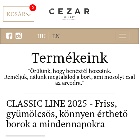
0
KOSÁR
HU
EN
Menu
Termékeink
"Örülünk, hogy benéztél hozzánk.
Reméljük, nálunk megtalálod a bort, ami mosolyt csal
az arcodra."
CLASSIC LINE 2025 - Friss,
gyümölcsös, könnyen érthető
borok a mindennapokra