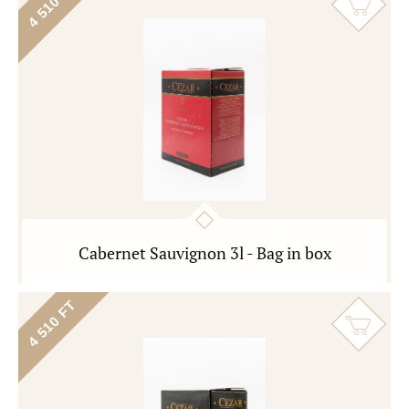
4 510 FT
Cabernet Sauvignon 3l - Bag in box
4 510 FT