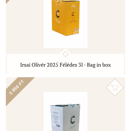
Irsai Olivér 2025 Félédes 3l - Bag in box
3 850 FT