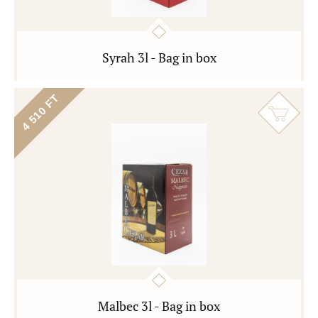
Syrah 3l - Bag in box
4 510 FT
Malbec 3l - Bag in box